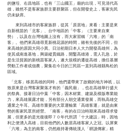
的鹽埕、右昌地區，也有「三山國王」廟的出現，可見清代高
雄，雖然不是客家族群主要群聚區，但在開發史上，客家先民
仍未缺席。
來到高雄市的客家族群，從其「原居地」來看：主要是來
自新桃苗的「北客」、台中地區的「中客」（主要來自東
勢），以及在台灣地圖上沒有，而大家習稱「六堆」的「南
客」。他們來高雄尋覓新桃花源的時間，雖有先後的不同，但
來高雄的原因大同小異。日治初期日本人大力開發高雄州，為
使其成南進基地，興築縱貫鐵路，開鑿高雄港，需人孔急，於
是生活貧困的新桃苗客家人，遂大規模的遷徙高雄，擔任基層
勞動工作者或佃農，聚集在今日的三民區一直到高雄縣鳥松的
區域。
「北客」移居高雄的同時，他們還帶來了故鄉的地方神祇，以
致原來是台灣客家聚落才有的「義民廟」，也在高雄舉行盛大
的祭典。接著日治中葉「中客」因木材業、建築及模版專業能
力，來高雄展露才能，另有部分人朝交通業發展，而執高雄交
通業之牛耳。高雄市重要的大眾運輸業「高雄客運」就是由東
勢的客家民眾所經營。「南客」有的在日治時期來高雄尋求發
展，但更多的是光復後即７０年代所謂「十大建設」時，因地
利之便湧入高雄，目前他們的人數居高雄客家人之冠。以屏東
「六堆」為主的南客，仍然維持著傳統漢人「耕讀傳家」精