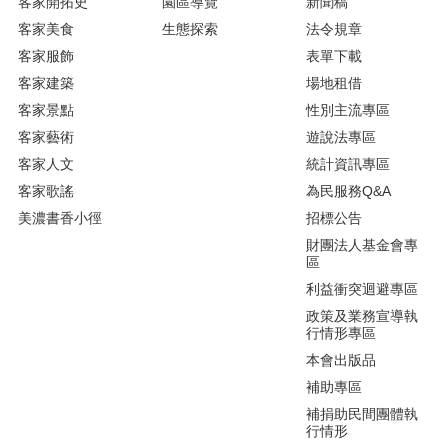
客家開拓史
園區導覽
新聞稿
客家美食
生態探索
法令規章
客家服飾
表單下載
客家建築
場地租借
客家景點
性別主流專區
客家藝術
遊說法專區
客家人文
統計資訊專區
客家歌謠
為民服務Q&A
美濃書香小徑
招標公告
財團法人基金會專
區
利益衝突迴避專區
政策及業務宣導執
行情形專區
本會出版品
補助專區
補捐助民間團體執
行情形