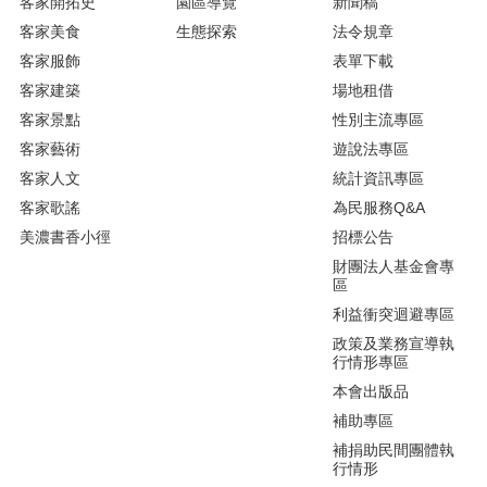
客家開拓史
園區導覽
新聞稿
客家美食
生態探索
法令規章
客家服飾
表單下載
客家建築
場地租借
客家景點
性別主流專區
客家藝術
遊說法專區
客家人文
統計資訊專區
客家歌謠
為民服務Q&A
美濃書香小徑
招標公告
財團法人基金會專
區
利益衝突迴避專區
政策及業務宣導執
行情形專區
本會出版品
補助專區
補捐助民間團體執
行情形