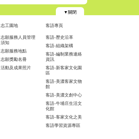
▼關閉
志工園地
客語專頁
志願服務人員管理
客語-歷史沿革
須知
客語-組織架構
志願服務地點
客語-編制業務連絡
志願獎勵名冊
資訊
活動及成果照片
客語-新客家文化園
區
客語-美濃客家文物
館
客語-美濃文創中心
客語-牛埔庄生活文
化館
客語-客家文化之美
客語學習資源專區