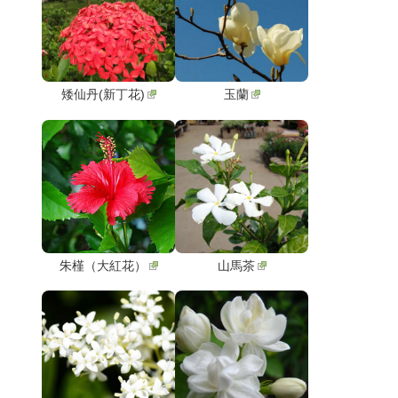
矮仙丹(新丁花)
玉蘭
朱槿（大紅花）
山馬茶