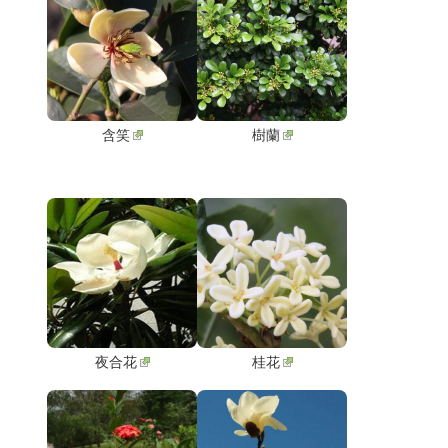
含笑
樹蘭
夜合花
桂花