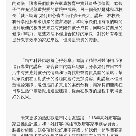
的建議，讓家長們能夠在家庭教育中實踐這些價值觀，給孩
子們在充滿尊重與愛的環境中成長。另一個亮點是林秋環校
長「愛不斷電-如何用心省力陪伴孩子長大」講座，林校長
將分享她多年來積累的豐富經驗，幫助家長們用有限的時間
達到最佳的教養效果並有效陪伴孩子成長，同時保持自身的
健康和精力。這些方法不僅適合忙碌的家長，對於所有希望
提升教養效率的家庭來說，也將是寶貴的資源。
「精神科醫師教養心得分享」邀請了精神科醫師柯巧俐
進行專業的講座，結合多年的臨床經驗，分享如何在日常生
活中有效應對孩子的情緒和行為挑戰並提供具體的策略，幫
助家長們在面對孩子的各種問題時更加從容。此講座不僅涵
蓋理論知識，還包括許多實用的案例分析，讓家長們能夠在
日常生活中靈活應用這些建議，從而在教養的過程中取得更
好的效果。
未來更多的活動歡迎市民朋友追蹤「113年高雄市客語
家庭推動計畫」和「雄好客-高雄市政府客家事務委員會」
臉書粉絲團，讓各項秒殺好康不露接，和我們一起學習客家